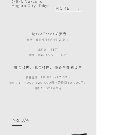
2-9-1, Nakacho,
Meguro City, Tokyo
→
MORE
LigereGrace祐天寺
住所：東京都目黒区中町2-9-1
：18戸
総戸数
：鉄筋コンクリート造
​構造
0
0
0
、
、
敷金
円
礼金
円
仲介手数料
円
：26.63㎡-27.63㎡
部屋面積
：117,000-129,000円（管理費10,000円）
賃料
：2021年8月
​​完成
No.3/4