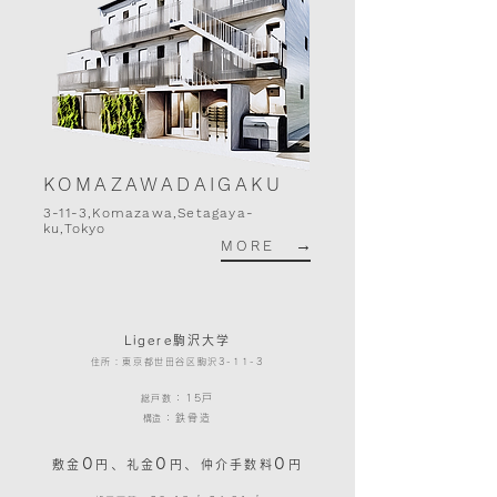
KOMAZAWADAIGAKU
3-11-3,Komazawa,Setagaya-
ku,Tokyo
→
MORE
Ligere駒沢大学
住所：東京都世田谷区駒沢3-11-3
：15戸
総戸数
：鉄骨造
​構造
0
0
0
、
、
敷金
円
礼金
円
仲介手数料
円