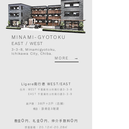
MINAMI-GYOTOKU
EAST / WEST
3-3-8, Minamigyotoku,
Ichikawa City, Chiba.
→
MORE
Ligere南行徳 WEST/EAST
住所：WEST ​千葉県市川市南行徳3-3-8
EAST
千葉県市川市南行徳3-3-9
：3
8戸＋2戸（店舗）
総戸数
：鉄骨造3階建
​構造
0
0
0
​敷金
円、礼金
円、仲介手数料
円
：20.12㎡-20,28㎡
部屋面積