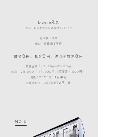
Ligere尾久
住所：東京都荒川区西尾久5-2-12
：8戸
総戸数
：鉄骨造3階建
​構造
0
0
0
、
、
敷金
円
礼金
円
仲介手数料
円
：17.39㎡-28.98㎡
部屋面積
：78,000-111,000円（管理費7,000円）
賃料
：2025年11月中旬
​​完成
：2025年12月中旬
​​入居可能日
No.6