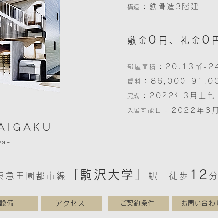
：鉄骨造3階建
​構造
0
0
、
敷金
円
礼金
：20.13㎡-2
部屋面積
：86,000-91,
賃料
：2022年
3
月上旬
​​完成
：2022年
3
​​入居可能日
AIGAKU
ya-
「駒沢大学」
12
東急田園都市線
駅 徒歩
設備
アクセス
ご契約条件
お問い合わ