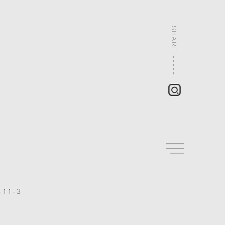
SHARE -----
11-3