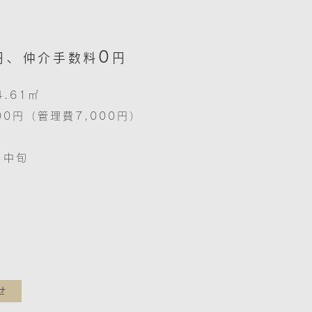
0
、
円
仲介手数料
円
4.61㎡
000円（管理費7,000円）
月中旬
分
せ